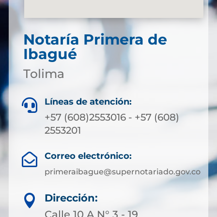
Notaría Primera de
Ibagué
Tolima
Líneas de atención:

+57 (608)2553016 - +57 (608)
2553201
Correo electrónico:

primeraibague@supernotariado.gov.co
Dirección:

Calle 10 A N° 3 - 19