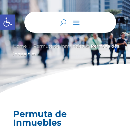
Abrir barra de herramientas
Home
Permuta de Inmuebles
Permuta de
9
9
Inmuebles
Permuta de
Inmuebles