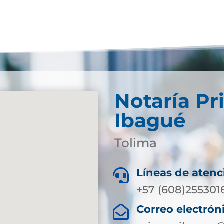
Notaría Pr
Ibagué
Tolima
Líneas de atenc

+57 (608)2553016
Correo electrón
