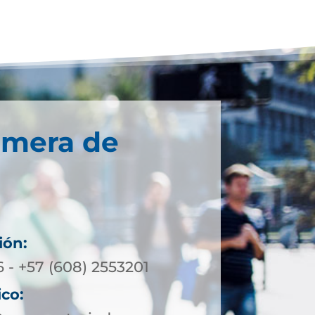
imera de
ión:
 - +57 (608) 2553201
ico: