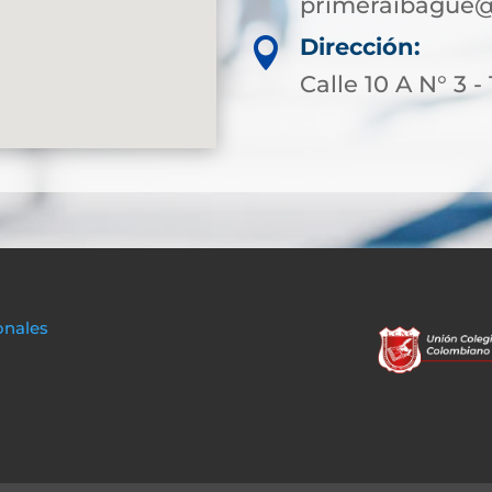
primeraibague@
Dirección:

Calle 10 A N° 3 - 
onales