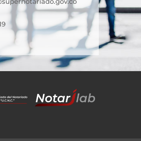
supernotariado.gov.co
19