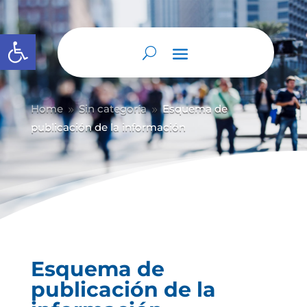
Abrir barra de herramientas
Home
Sin categoría
Esquema de
9
9
publicación de la información
Esquema de
publicación de la