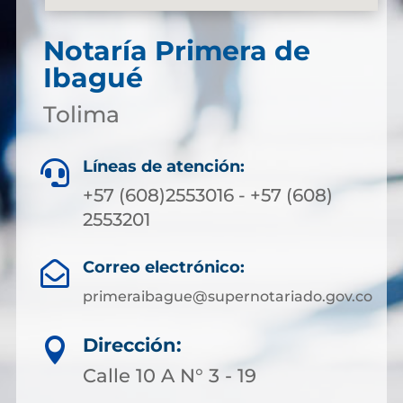
Notaría Primera de
Ibagué
Tolima
Líneas de atención:

+57 (608)2553016 - +57 (608)
2553201
Correo electrónico:

primeraibague@supernotariado.gov.co
Dirección:

Calle 10 A N° 3 - 19