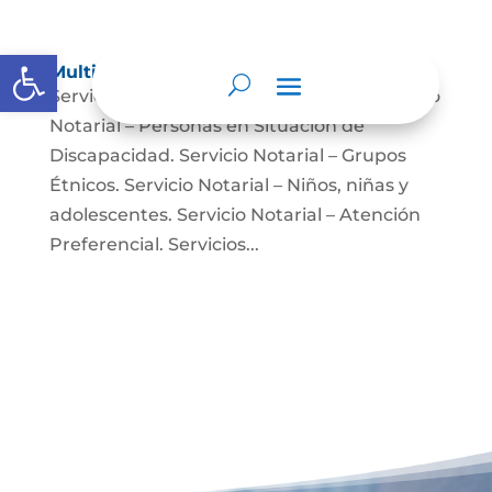
Abrir barra de herramientas
Multimedia
Servicio Notarial – Fuerzas Militares. Servicio
Notarial – Personas en Situación de
Discapacidad. Servicio Notarial – Grupos
Étnicos. Servicio Notarial – Niños, niñas y
adolescentes. Servicio Notarial – Atención
Preferencial. Servicios...