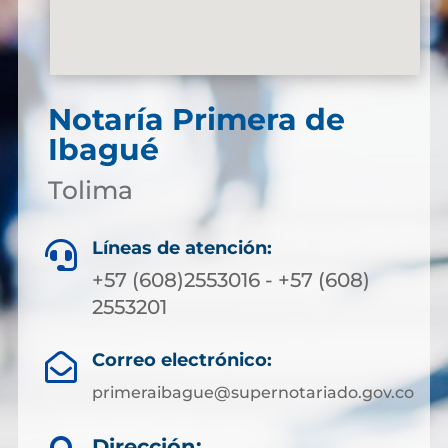
Notaría Primera de
Ibagué
Tolima
Líneas de atención:

+57 (608)2553016 - +57 (608)
2553201
Correo electrónico:

primeraibague@supernotariado.gov.co
Dirección: