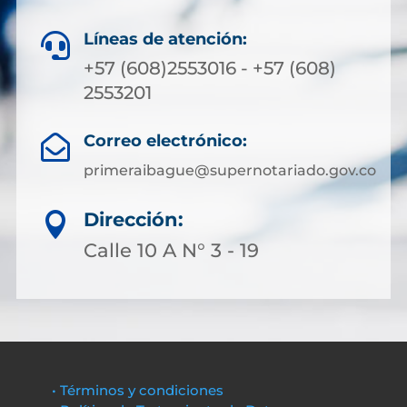
Líneas de atención:

+57 (608)2553016 - +57 (608)
2553201
Correo electrónico:

primeraibague@supernotariado.gov.co
Dirección:

Calle 10 A N° 3 - 19
• Términos y condiciones