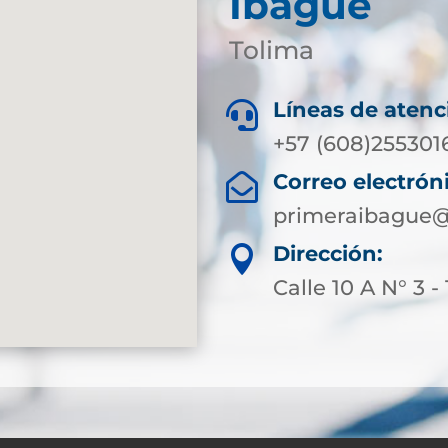
Ibagué
Tolima
Líneas de atenc

+57 (608)2553016
Correo electrón

primeraibague@
Dirección:

Calle 10 A N° 3 - 