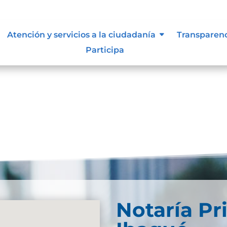
 siguen para tomar decisiones en
Atención y servicios a la ciudadanía
Transparen
Participa
Notaría Pr