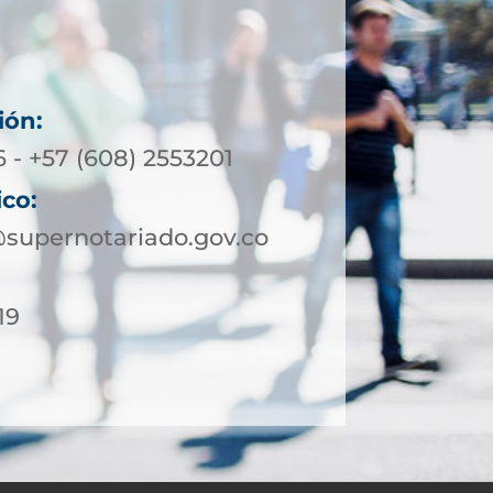
ión:
 - +57 (608) 2553201
ico:
supernotariado.gov.co
19