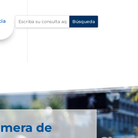
cia
imera de