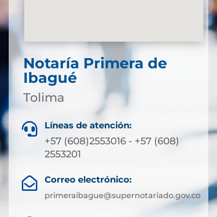
Notaría Primera de
Ibagué
Tolima
Líneas de atención:

+57 (608)2553016 - +57 (608)
2553201
Correo electrónico:

primeraibague@supernotariado.gov.co