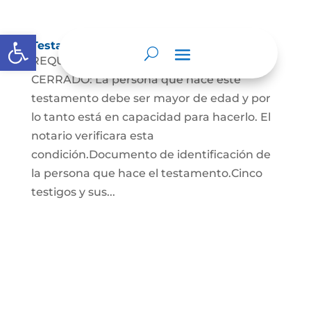
Abrir barra de herramientas
Testamento Cerrado
REQUISITOS PARA EL TESTAMENTO
CERRADO: La persona que hace este
testamento debe ser mayor de edad y por
lo tanto está en capacidad para hacerlo. El
notario verificara esta
condición.Documento de identificación de
la persona que hace el testamento.Cinco
testigos y sus...